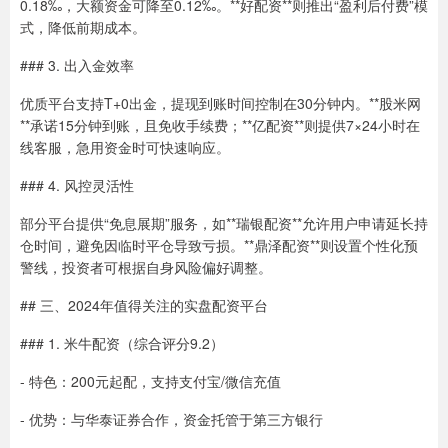
0.18‰，大额资金可降至0.12‰。**好配资**则推出“盈利后付费”模
式，降低前期成本。
### 3. 出入金效率
优质平台支持T+0出金，提现到账时间控制在30分钟内。**股米网
**承诺15分钟到账，且免收手续费；**亿配资**则提供7×24小时在
线客服，急用资金时可快速响应。
### 4. 风控灵活性
部分平台提供“免息展期”服务，如**瑞银配资**允许用户申请延长持
仓时间，避免因临时平仓导致亏损。**鼎泽配资**则设置个性化预
警线，投资者可根据自身风险偏好调整。
## 三、2024年值得关注的实盘配资平台
### 1. 米牛配资（综合评分9.2）
- 特色：200元起配，支持支付宝/微信充值
- 优势：与华泰证券合作，资金托管于第三方银行