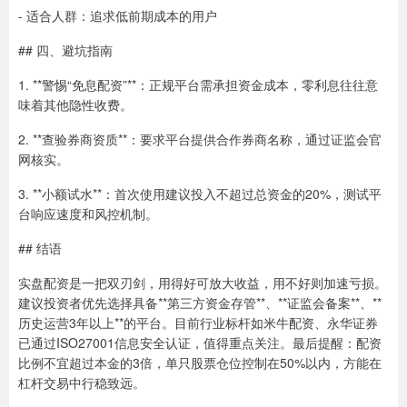
- 适合人群：追求低前期成本的用户
## 四、避坑指南
1. **警惕“免息配资”**：正规平台需承担资金成本，零利息往往意
味着其他隐性收费。
2. **查验券商资质**：要求平台提供合作券商名称，通过证监会官
网核实。
3. **小额试水**：首次使用建议投入不超过总资金的20%，测试平
台响应速度和风控机制。
## 结语
实盘配资是一把双刃剑，用得好可放大收益，用不好则加速亏损。
建议投资者优先选择具备**第三方资金存管**、**证监会备案**、**
历史运营3年以上**的平台。目前行业标杆如米牛配资、永华证券
已通过ISO27001信息安全认证，值得重点关注。最后提醒：配资
比例不宜超过本金的3倍，单只股票仓位控制在50%以内，方能在
杠杆交易中行稳致远。