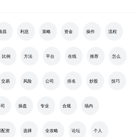
南昌
利息
策略
资金
操作
流程
比例
方法
平台
在线
推荐
怎么
交易
风险
公司
排名
炒股
技巧
公司
操盘
专业
合规
场内
票配资
选择
全攻略
论坛
个人