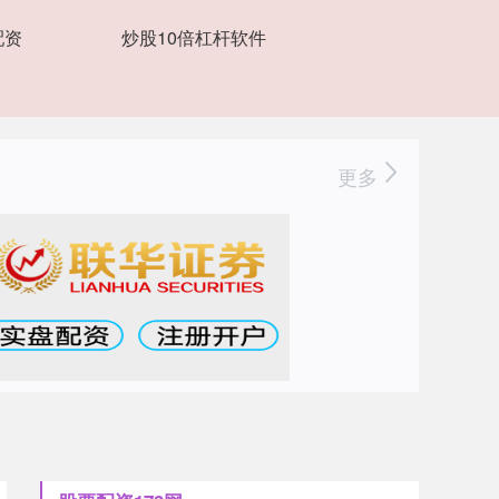
配资
炒股10倍杠杆软件
更多