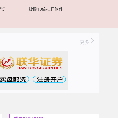
配资
炒股10倍杠杆软件
更多